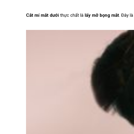
Cắt mí mắt
dưới
thực chất là
lấy mỡ bọng mắt
. Đây l