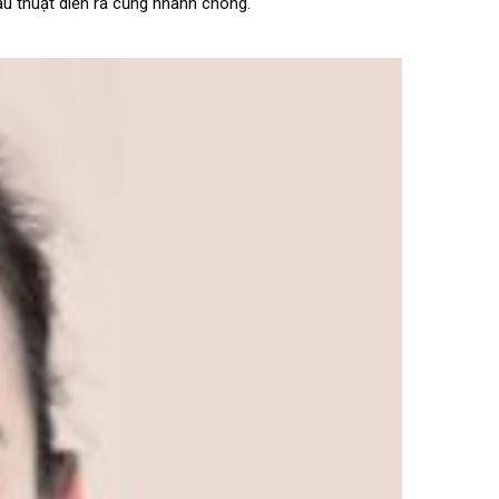
ẫu thuật diễn ra cũng nhanh chóng.