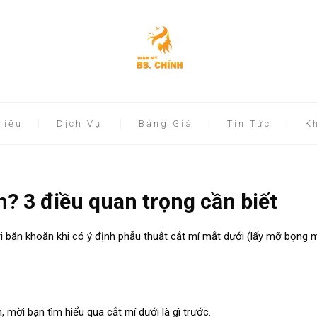
hiệu
Dịch Vụ
Bảng Giá
Tin Tức
K
nh? 3 điều quan trọng cần biết
ời băn khoăn khi có ý định phẫu thuật cắt mí mắt dưới (lấy mỡ bọng m
h, mời bạn tìm hiểu qua cắt mí dưới là gì trước.