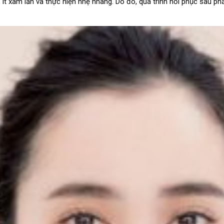
ít xâm lấn và thực hiện nhẹ nhàng. Do đó, quá trình hồi phục sau ph