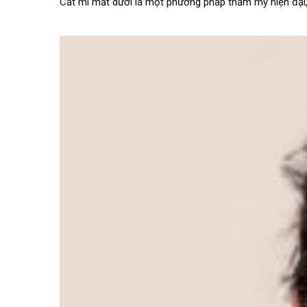
Cắt mí mắt dưới là một phương pháp thẩm mỹ hiện đại, 