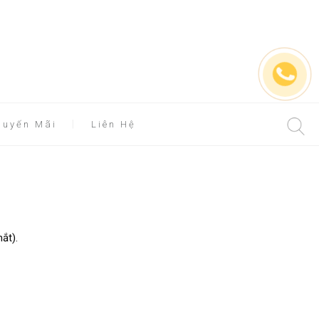
huyến Mãi
Liên Hệ
ắt).