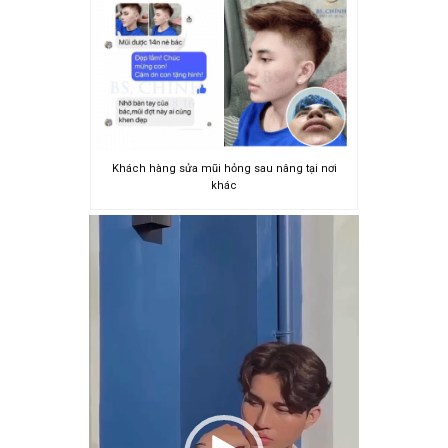
Khách hàng sửa mũi hỏng sau nâng tại nơi
khác
Trình
chơi
Video