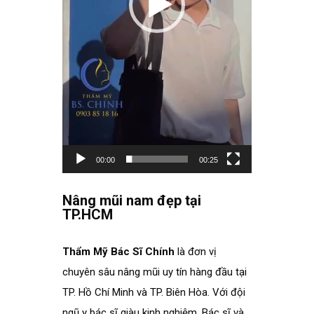
00:00
00:25
spacer
Nâng mũi nam đẹp tại
TP.HCM
spacer
Thẩm Mỹ Bác Sĩ Chính
là đơn vị
chuyên sâu nâng mũi uy tín hàng đầu tại
TP. Hồ Chí Minh và TP. Biên Hòa. Với đội
ngũ y bác sĩ giàu kinh nghiệm. Bác sĩ và