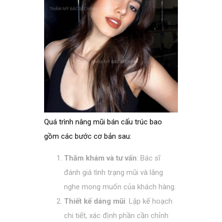
Quá trình nâng mũi bán cấu trúc bao
gồm các bước cơ bản sau:
Thăm khám và tư vấn
: Bác sĩ
đánh giá tình trạng mũi và lắng
nghe mong muốn của khách hàng.
Thiết kế dáng mũi
: Lập kế hoạch
chi tiết, xác định phần cần chỉnh