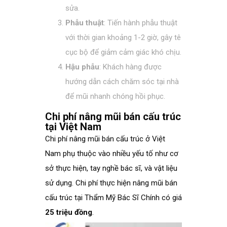
sửa.
Phẫu thuật
: Tiến hành phẫu thuật
với thời gian khoảng 1-2 giờ, gây tê
cục bộ để giảm cảm giác khó chịu.
Hậu phẫu
: Khách hàng được
hướng dẫn cách chăm sóc tại nhà
để mũi nhanh chóng hồi phục.
Chi phí nâng mũi bán cấu trúc
tại Việt Nam
Chi phí nâng mũi bán cấu trúc ở Việt
Nam phụ thuộc vào nhiều yếu tố như cơ
sở thực hiện, tay nghề bác sĩ, và vật liệu
sử dụng. Chi phí thực hiện nâng mũi bán
cấu trúc tại Thẩm Mỹ Bác Sĩ Chính có giá
25 triệu đồng
.